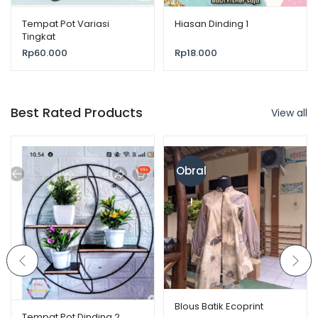
Tempat Pot Variasi
Hiasan Dinding 1
Tingkat
Rp
60.000
Rp
18.000
Best Rated Products
View all
Obral
!
Blous Batik Ecoprint
Tempat Pot Dinding 2