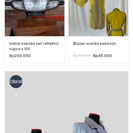
batok kepala set reflektor
Blazer wanita kekinian
supra x 100
Rp
200.000
Rp
85.000
Rp
45.000
Obral
!