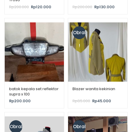
Rp
200.000
Rp
120.000
Rp
200.000
Rp
130.000
Obral
!
batok kepala set reflektor
Blazer wanita kekinian
supra x 100
Rp
200.000
Rp
85.000
Rp
45.000
Obral
Obral