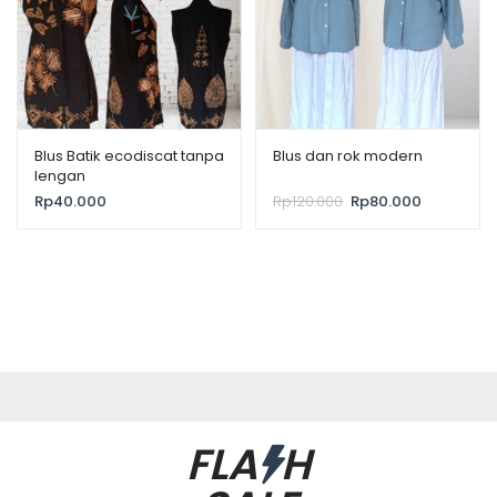
Blus Batik ecodiscat tanpa
Blus dan rok modern
lengan
Rp
40.000
Rp
120.000
Rp
80.000
FLA
H