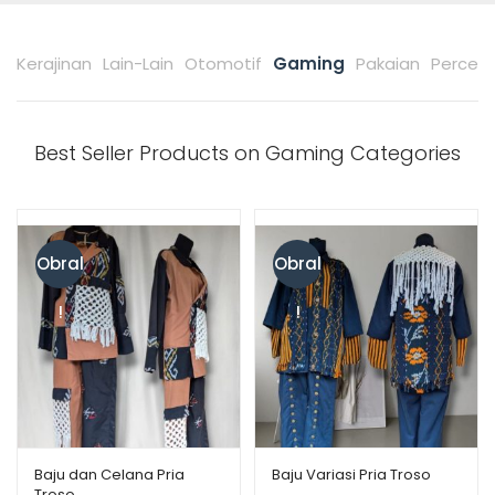
Kerajinan
Lain-Lain
Otomotif
Gaming
Pakaian
Percet
Best Seller Products on Gaming Categories
Obral
Obral
!
!
Baju dan Celana Pria
Baju Variasi Pria Troso
Troso