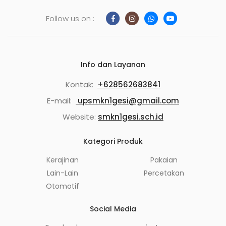
Follow us on :
Info dan Layanan
Kontak:
+628562683841
E-mail:
upsmkn1gesi@gmail.com
Website:
smkn1gesi.sch.id
Kategori Produk
Kerajinan
Pakaian
Lain-Lain
Percetakan
Otomotif
Social Media