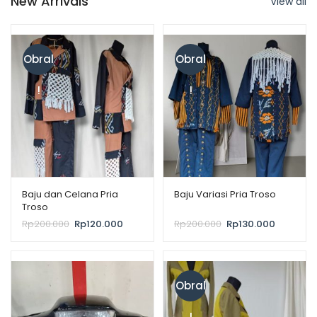
New Arrivals
View all
Obral
Obral
!
!
Baju dan Celana Pria
Baju Variasi Pria Troso
Troso
Rp
200.000
Rp
120.000
Rp
200.000
Rp
130.000
Obral
!