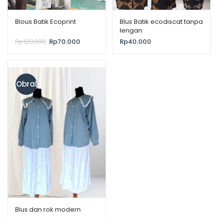
Blous Batik Ecoprint
Blus Batik ecodiscat tanpa
lengan
Rp
120.000
Rp
70.000
Rp
40.000
Obral
!
Blus dan rok modern