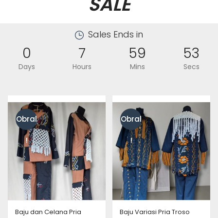
SALE
Sales Ends in
0
7
59
52
Days
Hours
Mins
Secs
Obral
Obral
!
!
Baju dan Celana Pria
Baju Variasi Pria Troso