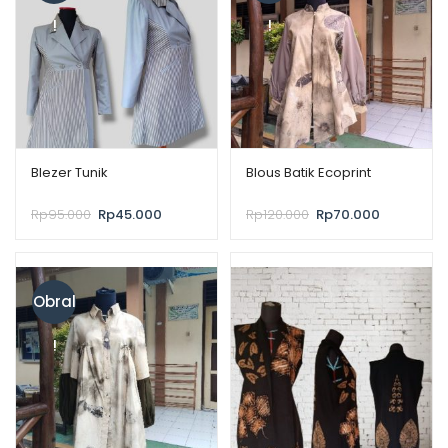
!
!
Blezer Tunik
Blous Batik Ecoprint
Rp
95.000
Rp
45.000
Rp
120.000
Rp
70.000
Obral
!