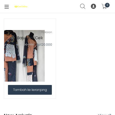
0
Pakaian
Baju dan Celana Pria Troso
Rp
200.000
Rp
120.000
Tambah ke keranjang