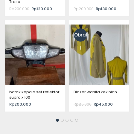
Troso
Rp
200.000
Rp
120.000
Rp
200.000
Rp
130.000
Obral
!
batok kepala set reflektor
Blazer wanita kekinian
supra x 100
Rp
200.000
Rp
85.000
Rp
45.000