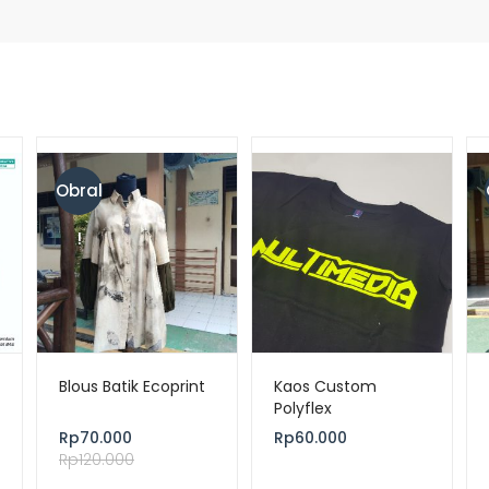
Obral
!
Blous Batik Ecoprint
Kaos Custom
Polyflex
Rp
70.000
Rp
60.000
Rp
120.000