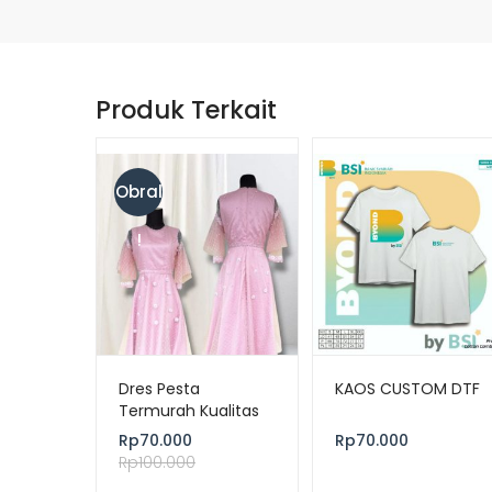
Produk Terkait
Obral
!
Dres Pesta
KAOS CUSTOM DTF
Termurah Kualitas
Premium Lokal
Rp
70.000
Rp
70.000
Rp
100.000