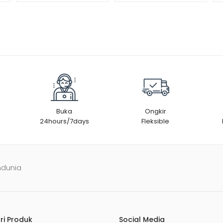
Buka
Ongkir
24hours/7days
Fleksible
ndunia
ri Produk
Social Media