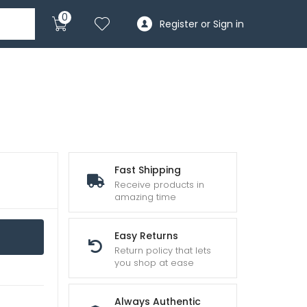
0
Register or Sign in
Fast Shipping
Receive products in
amazing time
Easy Returns
Return policy that lets
you shop at ease
Always Authentic