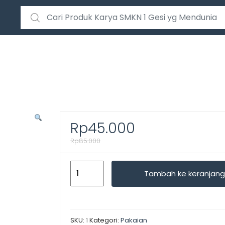
Search for:
Rp
45.000
Rp
85.000
Kuantitas
Tambah ke keranjang
Blazer
wanita
kekinian
SKU:
1
Kategori:
Pakaian