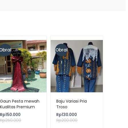
Obral
Obral
!
!
Gaun Pesta mewah
Baju Variasi Pria
Kualitas Premium
Troso
Rp
150.000
Rp
130.000
Rp
250.000
Rp
200.000