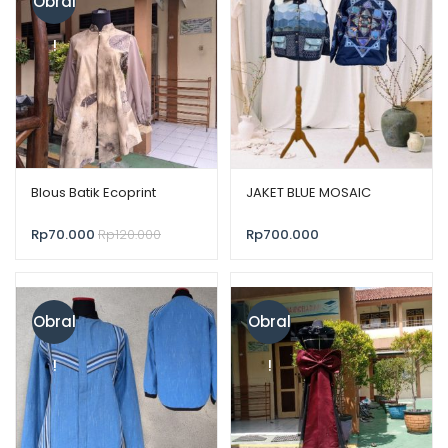
Obral
!
Blous Batik Ecoprint
JAKET BLUE MOSAIC
Rp
70.000
Rp
120.000
Rp
700.000
Obral
Obral
!
!