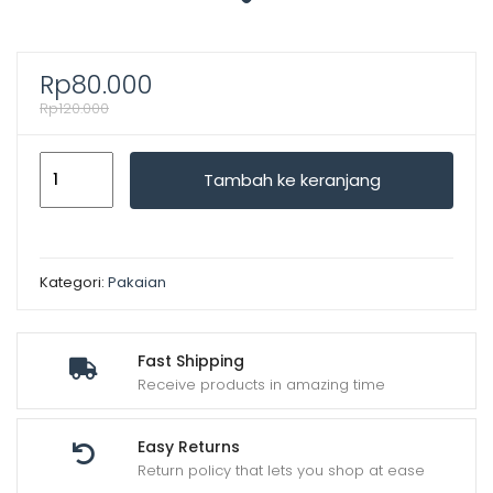
Rp
80.000
Rp
120.000
Kuantitas
Tambah ke keranjang
Blus
dan
rok
modern
Kategori:
Pakaian
Fast Shipping
Receive products in amazing time
Easy Returns
Return policy that lets you shop at ease