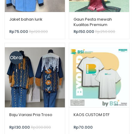
Jaket bahan lurik
Gaun Pesta mewah
Kualitas Premium
Rp
75.000
Rp
120.000
Rp
150.000
Rp
250.000
Obral
!
Baju Variasi Pria Troso
KAOS CUSTOM DTF
Rp
130.000
Rp
200.000
Rp
70.000