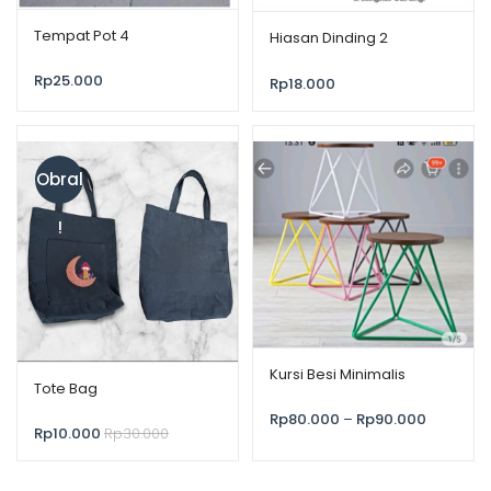
Tempat Pot 4
Hiasan Dinding 2
Rp
25.000
Rp
18.000
Obral
!
Kursi Besi Minimalis
Tote Bag
Rp
80.000
–
Rp
90.000
Rp
10.000
Rp
30.000