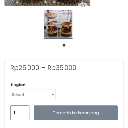
Rp
25.000
–
Rp
35.000
tingkat
Kuantitas
Tambah ke keranjang
Tempat
bumbu