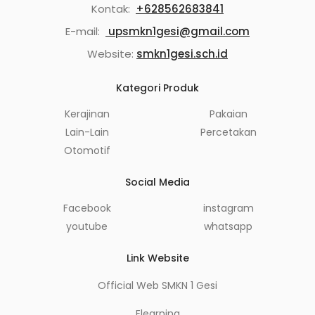
Kontak:
+628562683841
E-mail:
upsmkn1gesi@gmail.com
Website:
smkn1gesi.sch.id
Kategori Produk
Kerajinan
Pakaian
Lain-Lain
Percetakan
Otomotif
Social Media
Facebook
instagram
youtube
whatsapp
Link Website
Official Web SMKN 1 Gesi
Elearning