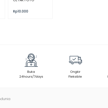
Rp
10.000
Buka
Ongkir
24hours/7days
Fleksible
ndunia