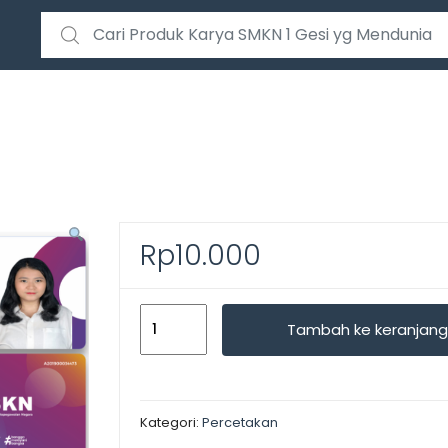
Search for:
Rp
10.000
Kuantitas
Tambah ke keranjang
CETAK
KARTU
PEGAWAI
Kategori:
Percetakan