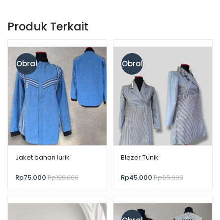
Produk Terkait
Obral
Obral
!
!
Jaket bahan lurik
Blezer Tunik
Rp
75.000
Rp
120.000
Rp
45.000
Rp
95.000