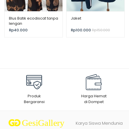
Blus Batik ecodiscat tanpa
Jaket
lengan
Rp
40.000
Rp
100.000
Rp
150.000
Produk
Harga Hemat
Bergaransi
di Dompet
Karya Siswa Mendunia