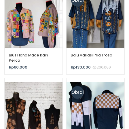
Obral
!
Blus Hand Made Kain
Baju Variasi Pria Troso
Perca
Rp
60.000
Rp
130.000
Rp
200.000
Obral
!