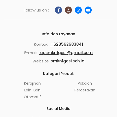
Follow us on :
Info dan Layanan
Kontak:
+628562683841
E-mail:
upsmkn1gesi@gmail.com
Website:
smkn1gesi.sch.id
Kategori Produk
Kerajinan
Pakaian
Lain-Lain
Percetakan
Otomotif
Social Media