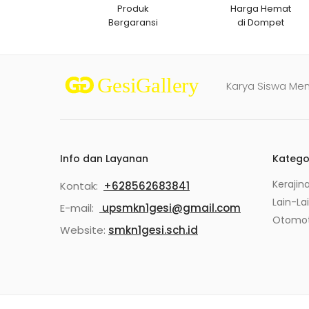
Produk
Harga Hemat
Bergaransi
di Dompet
Karya Siswa Me
Info dan Layanan
Katego
Kerajin
Kontak:
+628562683841
Lain-La
E-mail:
upsmkn1gesi@gmail.com
Otomot
Website:
smkn1gesi.sch.id