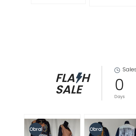
Sales
FLA
H
0
SALE
Days
Obral
Obral