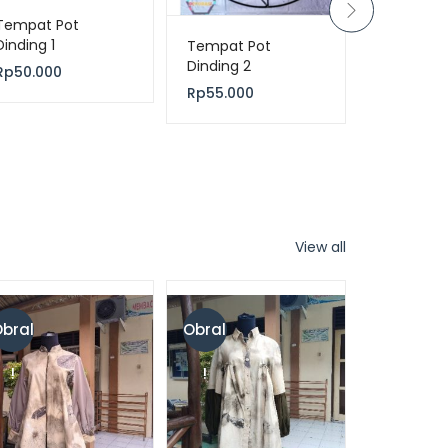
Hiasan Di
Tempat Pot
6
Dinding 1
Tempat Pot
Dinding 2
Rp
60.000
Rp
50.000
Rp
55.000
View all
bral
Obral
!
!