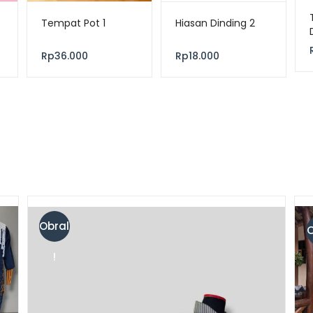
Tempat Pot 1
Hiasan Dinding 2
Rp
36.000
Rp
18.000
Obral
O
!