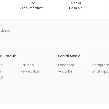
Buka
Ongkir
24hours/7days
Fleksible
ndunia
ri Produk
Social Media
an
Pakaian
Facebook
instagra
in
Percetakan
youtube
whatsapp
if