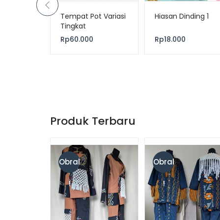
bumbu
Tempat Pot Variasi
Hiasan Dinding 1
Tingkat
–
Rp
60.000
Rp
18.000
Produk Terbaru
Obral
Obral
!
!