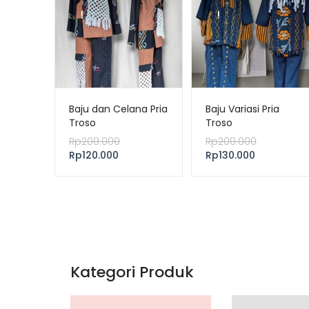
!
!
Baju dan Celana Pria
Baju Variasi Pria
Troso
Troso
Rp
200.000
Rp
200.000
Rp
120.000
Rp
130.000
Kategori Produk