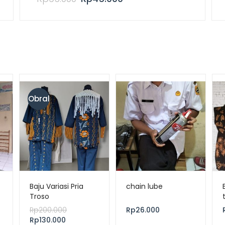
Obral
!
t
Baju Variasi Pria
chain lube
Troso
Rp
200.000
Rp
26.000
Rp
130.000