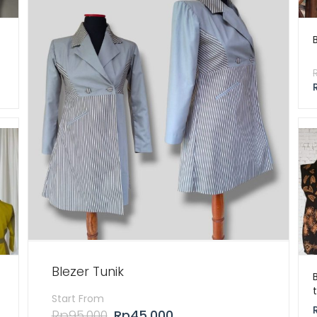
Blezer Tunik
Start From
Rp
95.000
Rp
45.000