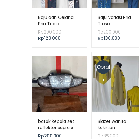
Baju dan Celana
Baju Variasi Pria
Pria Troso
Troso
Rp
200.000
Rp
200.000
Rp
120.000
Rp
130.000
Obral
!
batok kepala set
Blazer wanita
reflektor supra x
kekinian
100
Rp
200.000
Rp
85.000