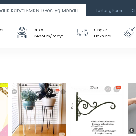
Tentang Kami
Of
at
Buka
Ongkir
24hours/7days
Fleksibel