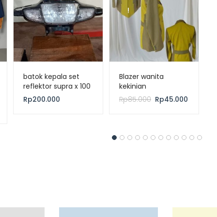
!
batok kepala set
Blazer wanita
reflektor supra x 100
kekinian
Rp
200.000
Rp
85.000
Rp
45.000