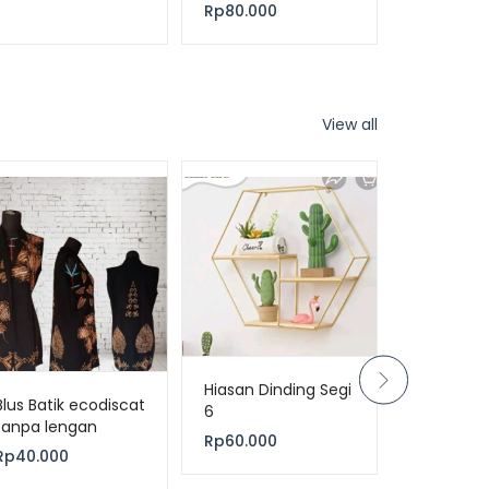
Rp
80.000
View all
Hiasan Dinding Segi
Blus Batik ecodiscat
Gelas ins
6
tanpa lengan
custom
Rp
60.000
Rp
40.000
Rp
20.000