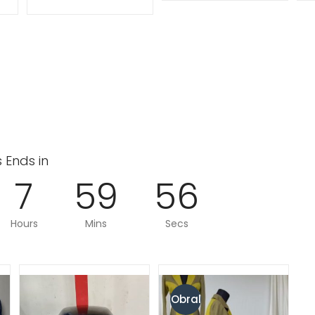
 Ends in
7
59
55
Hours
Mins
Secs
Obral