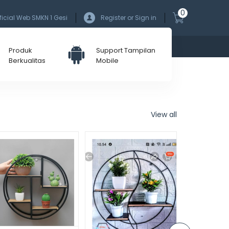
0
ficial Web SMKN 1 Gesi
Register or Sign in
Produk
Support Tampilan
Berkualitas
Mobile
View all