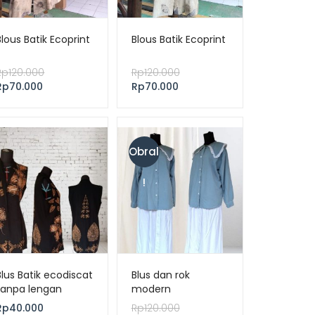
Blous Batik Ecoprint
Blous Batik Ecoprint
Rp
120.000
Rp
120.000
Rp
70.000
Rp
70.000
Obral
!
Blus Batik ecodiscat
Blus dan rok
tanpa lengan
modern
Rp
40.000
Rp
120.000