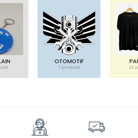
LAIN
OTOMOTIF
PA
ucts
7 products
22 p