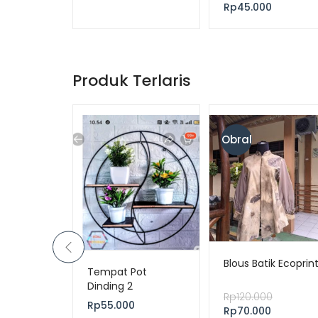
Rp
45.000
Produk Terlaris
Obral
!
mpi
Blous Batik Ecoprin
Tempat Pot
Dinding 2
Rp
120.000
Rp
55.000
Rp
70.000