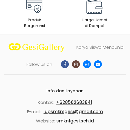
Produk
Harga Hemat
Bergaransi
di Dompet
Karya Siswa Mendunia
Follow us on :
Info dan Layanan
Kontak:
+628562683841
E-mail:
upsmkn1gesi@gmail.com
Website:
smkn1gesi.sch.id